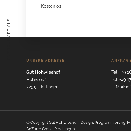
Kostenlos
PREVIOUS ARTICLE
UNSERE ADRESSE
ANFRAG
Gut Hohwieshof
Tel: +49 1
Hohwies 1
Tel: +49 1
72513 Hettingen
E-Mail: i
© Copyright Gut Hohwieshof - Design, Programmierung, M
AdZurro GmbH Plochingen