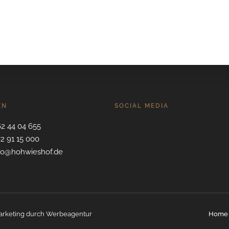
EN
SOCIAL MEDIA
62 44 04 655
72 91 15 000
nfo@hohwieshof.de
arketing durch
Werbeagentur
Home