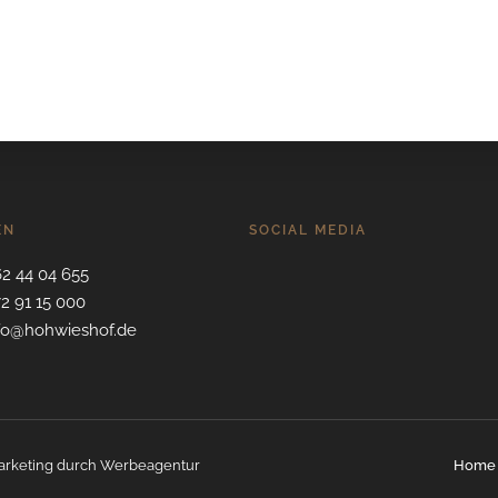
EN
SOCIAL MEDIA
62 44 04 655
72 91 15 000
nfo@hohwieshof.de
arketing durch
Werbeagentur
Home