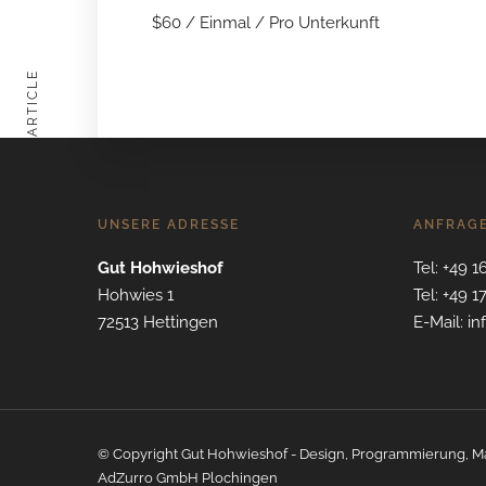
$
60
/ Einmal / Pro Unterkunft
PREVIOUS ARTICLE
UNSERE ADRESSE
ANFRAG
Gut Hohwieshof
Tel: +49 1
Hohwies 1
Tel: +49 1
72513 Hettingen
E-Mail: i
© Copyright Gut Hohwieshof - Design, Programmierung, M
AdZurro GmbH Plochingen