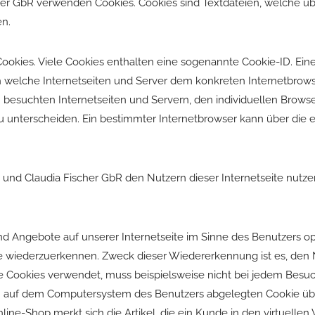
her GbR verwenden Cookies. Cookies sind Textdateien, welche ü
n.
ookies. Viele Cookies enthalten eine sogenannte Cookie-ID. Ein
rch welche Internetseiten und Server dem konkreten Internetbro
 besuchten Internetseiten und Servern, den individuellen Brows
zu unterscheiden. Ein bestimmter Internetbrowser kann über die
nd Claudia Fischer GbR den Nutzern dieser Internetseite nutzerf
nd Angebote auf unserer Internetseite im Sinne des Benutzers o
ite wiederzuerkennen. Zweck dieser Wiedererkennung ist es, den
 die Cookies verwendet, muss beispielsweise nicht bei jedem Besu
em auf dem Computersystem des Benutzers abgelegten Cookie übe
ne-Shop merkt sich die Artikel, die ein Kunde in den virtuellen 