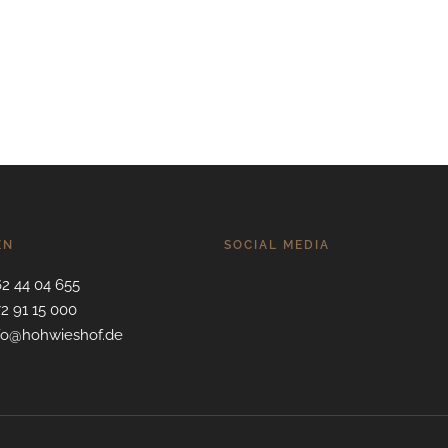
EN
SOCIAL MEDIA
62 44 04 655
72 91 15 000
nfo@hohwieshof.de