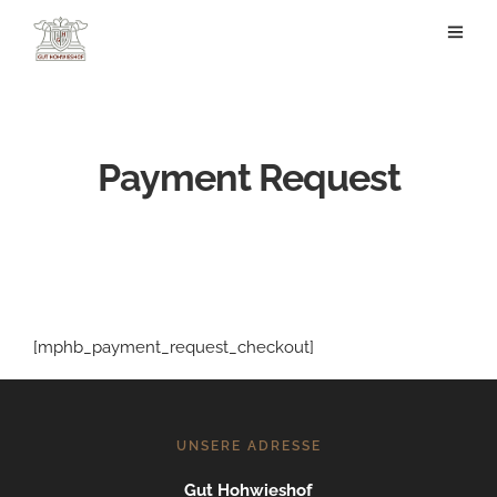
Payment Request
[mphb_payment_request_checkout]
UNSERE ADRESSE
Gut Hohwieshof